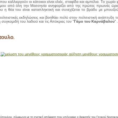
ου καλλιεργούν οι κάτοικοι είναι ελιές, σταφίδα και αμπέλια. Το χωρίο φ
ου από όλη την Μεσσηνία ανηφορίζει από της πρώτες πρωινές ώρε
η θέα του είναι καταπληκτική και συνεχίζεται το βράδυ με μπουζο
λιτιστικές εκδηλώσεις και βοηθάει πολύ στην πολιτιστική ανάπτυξη τ
 συγκομιδή του λαδιού και τις Απόκριες τον "
Γάμο του Καρνάβαλου
" .
πουλο.
αύξηση μεγέθους γραμματοσ
 Βλαχόπουλου, σύμφωνα με τη σχετική απόφαση που υπέγραψε ο διοικητής του Γενικού Νοσοκ