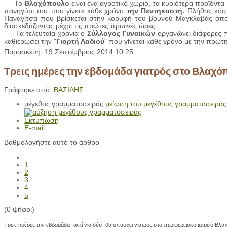
Το
Βλαχόπουλο
είναι ένα αγροτικό χωριό, τα κυριότερα προϊόντα π
πανηγύρι του που γίνετε κάθε χρόνο
την Πεντηκοστή.
Πλήθος κόσμ
Παναγίτσα που βρίσκεται στην κορυφή του βουνού Μαγκλαβάς όπου 
διασκεδάζοντας μέχρι τις πρώτες πρωινές ώρες.
Τα τελευταία χρόνια ο
Σύλλογος Γυναικών
οργανώνει διάφορες πο
καθιερώσει την "
Γιορτή Λαδιού
" που γίνεται κάθε χρόνο με την πρώτη
Παρασκευή, 19 Σεπτέμβριος 2014 10:25
Τρεις ημέρες την εβδομάδα γιατρός στο Βλαχό
Γράφτηκε από
ΒΑΣΙΛΗΣ
μέγεθος γραμματοσειράς
μείωση του μεγέθους γραμματοσειράς
Εκτύπωση
E-mail
Βαθμολογήστε αυτό το άρθρο
1
2
3
4
5
(0 ψήφοι)
Τρεις ημέρες την εβδομάδα -αντί για δύο- θα υπάρχει γιατρός στο περιφερειακό ιατρείο