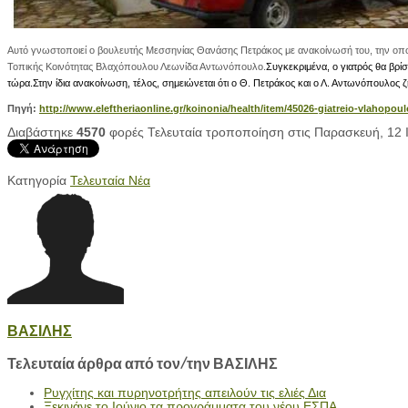
Αυτό γνωστοποιεί ο βουλευτής Μεσσηνίας Θανάσης Πετράκος με ανακοίνωσή του, την οποία
Τοπικής Κοινότητας Βλαχόπουλου Λεωνίδα Αντωνόπουλο.
Συγκεκριμένα, ο γιατρός θα βρί
τώρα.
Στην ίδια ανακοίνωση, τέλος, σημειώνεται ότι ο Θ. Πετράκος και ο Λ. Αντωνόπουλος 
Πηγή:
http://www.eleftheriaonline.gr/koinonia/health/item/45026-giatreio-vlahopoul
Διαβάστηκε
4570
φορές
Τελευταία τροποποίηση στις Παρασκευή, 12 
Κατηγορία
Τελευταία Νέα
ΒΑΣΙΛΗΣ
Τελευταία άρθρα από τον/την ΒΑΣΙΛΗΣ
Ρυγχίτης και πυρηνοτρήτης απειλούν τις ελιές Δια
Ξεκινάνε το Ιούνιο τα προγράμματα του νέου ΕΣΠΑ.