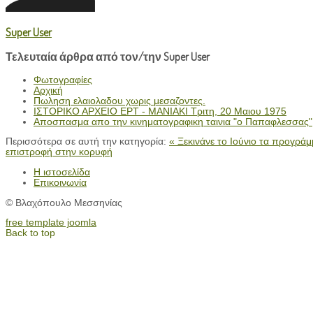
Super User
Τελευταία άρθρα από τον/την Super User
Φωτογραφίες
Αρχική
Πωληση ελαιολαδου χωρις μεσαζοντες.
ΙΣΤΟΡΙΚΟ ΑΡΧΕΙΟ ΕΡΤ - ΜΑΝΙΑΚΙ Τριτη, 20 Μαιου 1975
Αποσπασμα απο την κινηματογραφικη ταινια "ο Παπαφλεσσας"
Περισσότερα σε αυτή την κατηγορία:
« Ξεκινάνε το Ιούνιο τα προγρά
επιστροφή στην κορυφή
Η ιστοσελίδα
Επικοινωνία
© Βλαχόπουλο Μεσσηνίας
free template joomla
Back to top