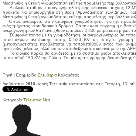
Μεσσηνίας η θετική γνωμοδότηση επί της προμελέτης περιβαλλοντικώ
Αιολικός σταθμός παραγωγής ηλεκτρικής ενέργειας, ισχύος 12 MW 
πρόκειται να δημιουργηθεί στη θέση “Αμυγδαλίτσα“ των Δήμων Π
Μεσσηνίας η θετική γνωμοδότηση επί της προμελέτης περιβαλλοντικώ
Οπως αναφέρεται στην απόφαση γνωμοδότησης, για την πρόσβαση σ
ενός τμήματος νέου δασικού δρόμου. Για την κορυφογραμμή ο δασικό
ανεμογεννητριών θα διανοιχθούν επιπλέον 2.200 μέτρα κατά μήκος τ
Σύμφωνα πάντα με τη γνωμοδότηση, οι ανεμογεννήτριες θα τοποθε
υποσταθμών ανύψωσης τάσης 0,4/20 KV σε υπόγεια γραμμή μέ
(μετασχηματιστές) προβλέπεται να τοποθετηθούν εντός των ανεμ
οριστικών μελετών, αλλά και των υποδείξεων και κανονισμών της ΔΕΗ
Το αιολικό πάρκο θα συνδέεται με το σύστημα μέσω αποκλειστική
υποσταθμό 150 KV της Πύλου. Το μήκος της γραμμής διασύνδεσης θα α
Πηγή : Εφημερίδα
Ελευθερία
Καλαμάτας
Διαβάστηκε
2910
φορές
Τελευταία τροποποίηση στις Τετάρτη, 10 Ιού
Κατηγορία
Τελευταία Νέα