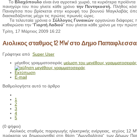
Το
Βλαχόπουλο
είναι ένα αγροτικό χωριό, τα κυριότερα προϊόντα π
πανηγύρι του που γίνετε κάθε χρόνο
την Πεντηκοστή.
Πλήθος κόσμ
Παναγίτσα που βρίσκεται στην κορυφή του βουνού Μαγκλαβάς όπου 
διασκεδάζοντας μέχρι τις πρώτες πρωινές ώρες.
Τα τελευταία χρόνια ο
Σύλλογος Γυναικών
οργανώνει διάφορες πο
καθιερώσει την "
Γιορτή Λαδιού
" που γίνεται κάθε χρόνο με την πρώτη
Τρίτη, 17 Μάρτιος 2009 16:22
Αιολικος σταθμος 12 MW στο Δημο Παπαφλεσσα
Γράφτηκε από
Super User
μέγεθος γραμματοσειράς
μείωση του μεγέθους γραμματοσειράς
Εκτύπωση
E-mail
Βαθμολογήστε αυτό το άρθρο
1
2
3
4
5
(0 ψήφοι)
Αιολικός σταθμός παραγωγής ηλεκτρικής ενέργειας, ισχύος 12 MW 
πρόκειται να δημιουργηθεί στη θέση “Αμυγδαλίτσα“ των Δήμων Π